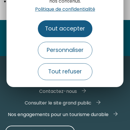
Campagnes radio 2025
nos contenus.
Politique de confidentialité
Tout accepter
Suivez-nous
Personnaliser
Tout refuser
Contactez-nous
Consulter le site grand public
Nos engagements pour un tourisme durable