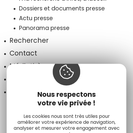
Dossiers et documents presse
Actu presse
Panorama presse
Rechercher
Contact
Médiathèque
Emplois et stages
Informations légales
Nous respectons
Plan du site
votre vie privée !
Mentions légales
Les cookies nous sont très utiles pour
Données personnelles et cookies
améliorer votre expérience de navigation,
analyser et mesurer votre engagement avec