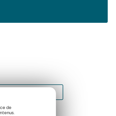
buer au tourisme pour tous
nce de
ntenus.