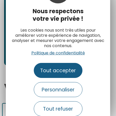
Nous respectons
votre vie privée !
Les cookies nous sont très utiles pour
améliorer votre expérience de navigation,
analyser et mesurer votre engagement avec
nos contenus.
Aleida Gonzalez
Politique de confidentialité
OT Palavas les Flots
Tout accepter
Voir
également
Personnaliser
Tout refuser
Le widget itinéraires