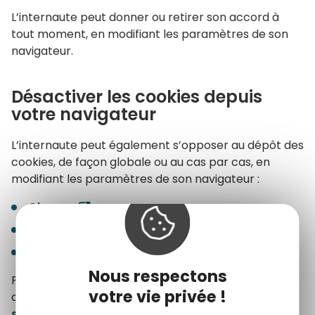
L’internaute peut donner ou retirer son accord à
tout moment, en modifiant les paramètres de son
navigateur.
Désactiver les cookies depuis
votre navigateur
L’internaute peut également s’opposer au dépôt des
cookies, de façon globale ou au cas par cas, en
modifiant les paramètres de son navigateur :
Chrome
Firefox
Safari
Nous respectons
Pour plus d’informations sur les outils à votre
votre vie privée !
disposition pour maîtriser les cookies,
consulter le
site de la CNIL
.