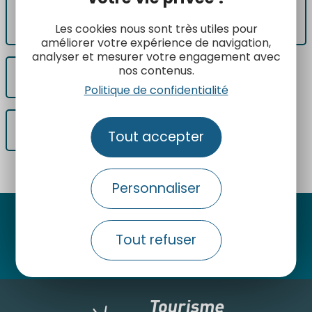
S'engager dans une démarche éco
responsable
Les cookies nous sont très utiles pour
améliorer votre expérience de navigation,
analyser et mesurer votre engagement avec
nos contenus.
Contribuer à un tourisme social et solidaire
Politique de confidentialité
Bénéficier d'une signalisation routière
Tout accepter
Personnaliser
Suivez-nous
Tout refuser