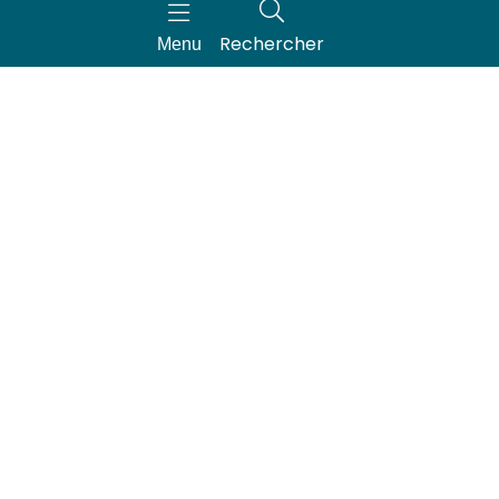
Rechercher
Je
suis
Menu
un office de tourisme
un professionnel, une fédération