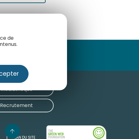
nce de
ntenus.
cepter
Médiathèque
Recrutement
PLAN DU SITE