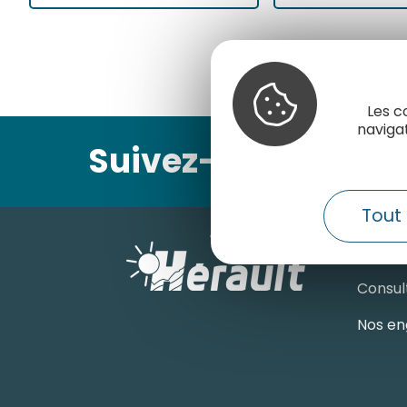
Les c
naviga
Suivez-nous
Tout 
Conta
Consult
Nos en