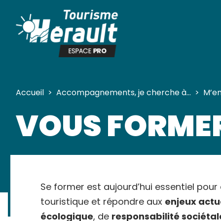
Panneau de gestion des cookies
Accueil
>
Accompagnements, je cherche à…
>
M’e
VOUS FORMER
Se former est aujourd’hui essentiel pou
touristique et répondre aux
enjeux actu
écologique
, de
responsabilité sociétal