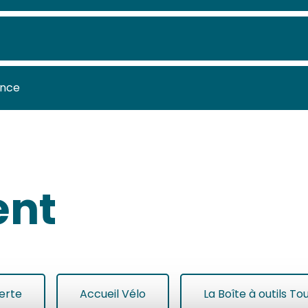
ence
ent
Verte
Accueil Vélo
La Boîte à outils T