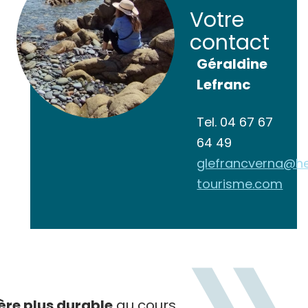
Votre
contact
Géraldine
Lefranc
Tel.
04 67 67
64 49
glefrancverna@he
tourisme.com
re plus durable
au cours