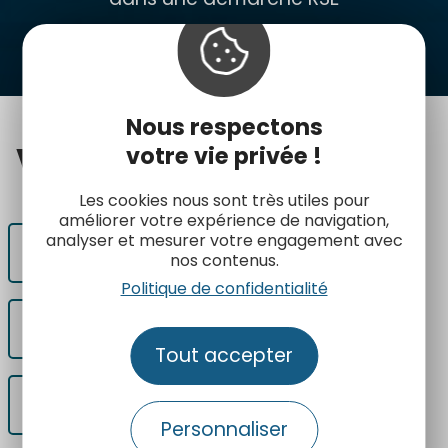
Nous respectons
Voir
également
votre vie privée !
Les cookies nous sont très utiles pour
améliorer votre expérience de navigation,
analyser et mesurer votre engagement avec
Démarches éco-responsables
nos contenus.
Politique de confidentialité
Mobilités décarbonées et Vélotourisme
Tout accepter
Gestion des flux et des espaces protégés
Personnaliser