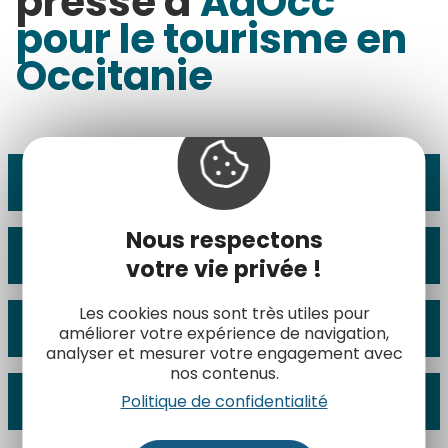
presse d'
AdOcc
pour le tourisme en
Occitanie
Nouveautés 2026
Nous respectons
Thermalisme en Occitanie
votre vie privée !
Les cookies nous sont très utiles pour
L'Occitanie en train
améliorer votre expérience de navigation,
analyser et mesurer votre engagement avec
nos contenus.
Un eldorado pour les trailers
Politique de confidentialité