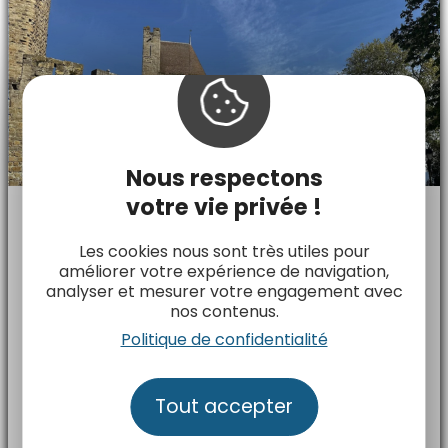
Nous respectons
votre vie privée !
#PATRIMOINE #PAPIER #WEB
Les cookies nous sont très utiles pour
Le Devoir – L’Occitanie en train
améliorer votre expérience de navigation,
analyser et mesurer votre engagement avec
23 mai 2026
nos contenus.
La journaliste canadienne Marie-Julie Gagnon a
Politique de confidentialité
voyagé de ville en ville avec l'Occitanie Rail Tour
et livre ses impressions.
Tout accepter