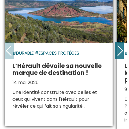
#DURABLE #ESPACES PROTÉGÉS
#
L’Hérault dévoile sa nouvelle
L
marque de destination !
M
p
14 mai 2026
9 
Une identité construite avec celles et
ceux qui vivent dans l'Hérault pour
Du
révéler ce qui fait sa singularité...
P
o
i