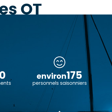
des OT
10
175
environ
nents
personnels saisonniers