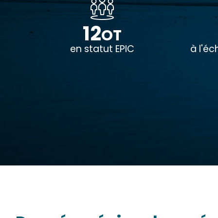
12
OT
en statut EPIC
à l'é