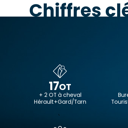
Chiffres c
17
OT
+ 2 OT à cheval
Bur
Hérault+Gard/Tarn
Touri