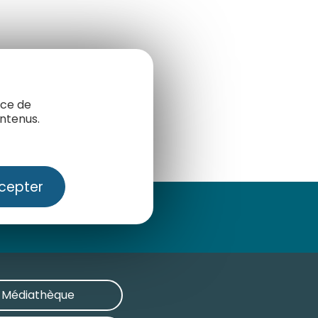
nce de
ntenus.
cepter
Médiathèque