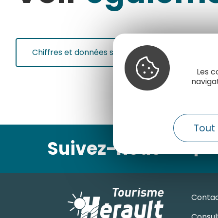
Chiffres et données sur le tourisme dans l'Héraul
Les c
naviga
Tout 
Suivez-nous
Conta
Consult