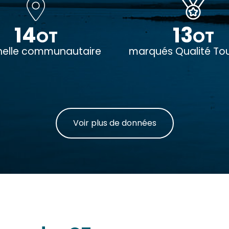
14
13
OT
OT
chelle communautaire
marqués Qualité To
Voir plus de données