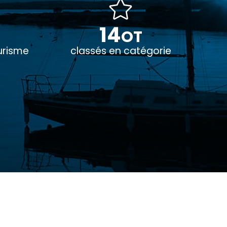
14
OT
urisme
classés en catégorie