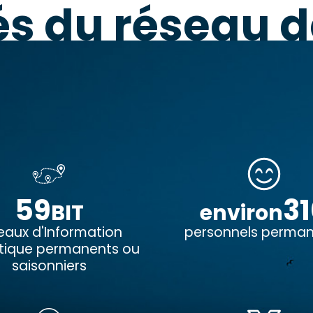
lés du réseau 
59
3
BIT
environ
eaux d'Information
personnels perma
stique permanents ou
saisonniers