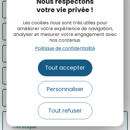
Nous respectons
votre vie privée !
Co-production de contenus rédactionnels
Les cookies nous sont très utiles pour
améliorer votre expérience de navigation,
Co-production de photos
analyser et mesurer votre engagement avec
nos contenus.
Politique de confidentialité
Participer au plan d'actions marketing
Tout accepter
Paraitre sur herault-tourisme.com
Personnaliser
Optimiser sa présence sur le web
Tout refuser
Remonter sur le système d'information
touristique