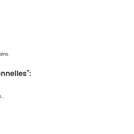
ins.
nnelles":
s…