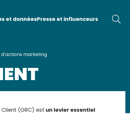
es et données
Presse et influenceurs
n d’actions marketing
IENT
n Client (GRC) est
un levier essentiel