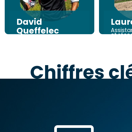
David
Laur
Queffelec
Assist
et rése
Coordination et
gestion partenariats,
relation clients, plan
d'action
Chiffres c