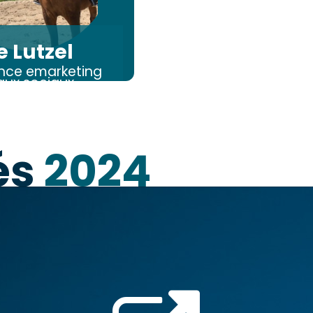
e Lutzel
ance emarketing
aux sociaux
lés
2024