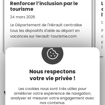
Renforcer l’inclusion par le
L
tourisme
d
l
24 mars 2026
1
Le Département de l'Hérault centralise
tous les dispositifs d'aide au départ en
P
vacances sur herault-tourisme.com
c
pl
l'
Voir toutes les actus
Nous respectons
votre vie privée !
Les cookies nous sont très utiles pour
Voir
également
améliorer votre expérience de navigation,
analyser et mesurer votre engagement avec
nos contenus.