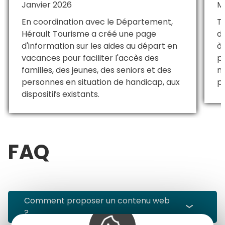
Janvier 2026
M
En coordination avec le Département,
Tr
Hérault Tourisme a créé une page
d
d'information sur les aides au départ en
à 
vacances pour faciliter l'accès des
po
familles, des jeunes, des seniors et des
m
personnes en situation de handicap, aux
p
dispositifs existants.
FAQ
Comment proposer un contenu web ?
Comment proposer un contenu web
?