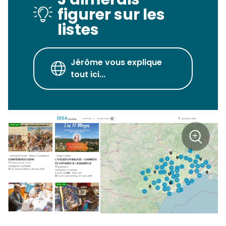
figurer sur les
listes
Jérôme vous explique
tout ici...
+
Zoom