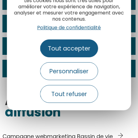
Les cookies nous sont très utiles pour
de vie 2024
améliorer votre expérience de navigation,
analyser et mesurer votre engagement avec
nos contenus.
Bilan général GRC 2024
Politique de confidentialité
Bilan newsletters France 2024
Tout accepter
Bilan newsletters Bassin de vie 2025
Personnaliser
Tout refuser
Autres leviers
de
diffusion
Campagne webmarketing Bassin de vie