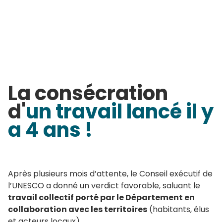
Accueil
>
Actualités
LE GÉOPARC TERRES
D’HÉRAULT A OBTENU LE
LABEL UNESCO !!
La consécration
d'
un travail lancé il y
a 4 ans !
Après plusieurs mois d’attente, le Conseil exécutif de
l’UNESCO a donné un verdict favorable, saluant le
travail collectif porté par le Département en
collaboration avec les territoires
(habitants, élus
et acteurs locaux).