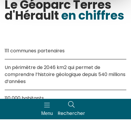
Le Géoparc Terres
d'Hérault
en chiffres
111 communes partenaires
Un périmètre de 2046 km2 qui permet de
comprendre l’histoire géologique depuis 540 millions
d’années
110 000 habitants
Rechercher
Menu
58 géosites remarquables identifiés