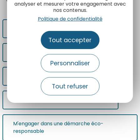
Voir
également
analyser et mesurer votre engagement avec
nos contenus.
Politique de confidentialité
Participer au plan d'action marketing
Tout accepter
Paraitre sur herault-tourisme.com
Personnaliser
Enrichir mes contenus web
Tout refuser
M'engager dans une démarche qualité
M'engager dans une démarche éco-
responsable