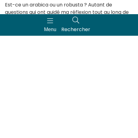
Est-ce un arabica ou un robusta ? Autant de
questions qui ont guidé ma réflexion tout au long de
cette expérience singulière.
Rechercher
Menu
Enfin, on découvre que
le plaisir du café ne dépend
pas seulement du grain, mais aussi de la façon
dont il est préparé
. Cafetière à piston, machine à
grains… Chaque méthode révèle des saveurs uniques.
+
Zoom