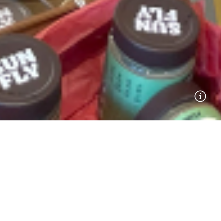
Accueil
>
Presse
L’ART DE LA
TORRÉFACTION D’ETIENNE
COFFEE & SHOP