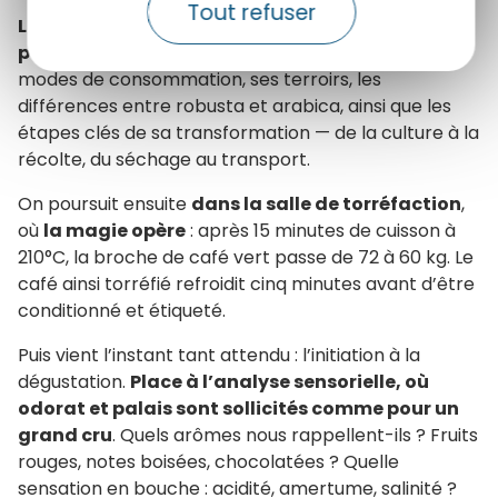
Tout refuser
La visite débute par une introduction
passionnante
: l’histoire du café, l’évolution de ses
modes de consommation, ses terroirs, les
différences entre robusta et arabica, ainsi que les
étapes clés de sa transformation — de la culture à la
récolte, du séchage au transport.
On poursuit ensuite
dans la salle de torréfaction
,
où
la magie opère
: après 15 minutes de cuisson à
210°C, la broche de café vert passe de 72 à 60 kg. Le
café ainsi torréfié refroidit cinq minutes avant d’être
conditionné et étiqueté.
Puis vient l’instant tant attendu : l’initiation à la
dégustation.
Place à l’analyse sensorielle, où
odorat et palais sont sollicités comme pour un
grand cru
. Quels arômes nous rappellent-ils ? Fruits
rouges, notes boisées, chocolatées ? Quelle
sensation en bouche : acidité, amertume, salinité ?