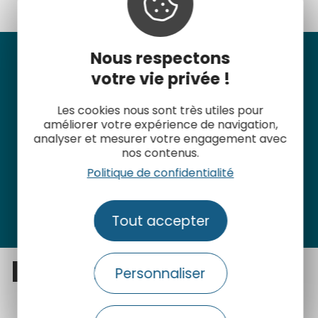
Nous respectons
L'usine de
votre vie privée !
torréfaction
Les cookies nous sont très utiles pour
améliorer votre expérience de navigation,
C’est sur le site de Bessan que tout se joue. Le
analyser et mesurer votre engagement avec
café, issu de différentes origines, y est
nos contenus.
réceptionné en grains, torréfié
Politique de confidentialité
artisanalement, puis conditionné pour
alimenter les boutiques franchisées et la
boutique en ligne.
Tout accepter
La visite pas à pas
Personnaliser