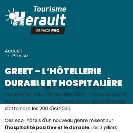
Panneau de gestion des cookies
Accueil
>
Presse
GREET – L’HÔTELLERIE
DURABLE ET HOSPITALIÈRE
Le Greet hôtel** de Mauguio, aux portes de
Montpellier, a eu 1 an en juillet 2024. Il compte parmi
les 34 hôtels Greet du groupe Accor, qui ambitionne
d'atteindre les 200 d'ici 2030.
Ces eco-hôtels d'un nouveau genre misent sur
l'
hospitalité positive et le durable
. Les 3 piliers :