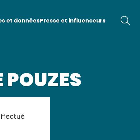
es et données
Presse et influenceurs
E POUZES
effectué