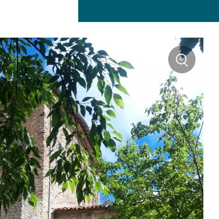
+
Zoom