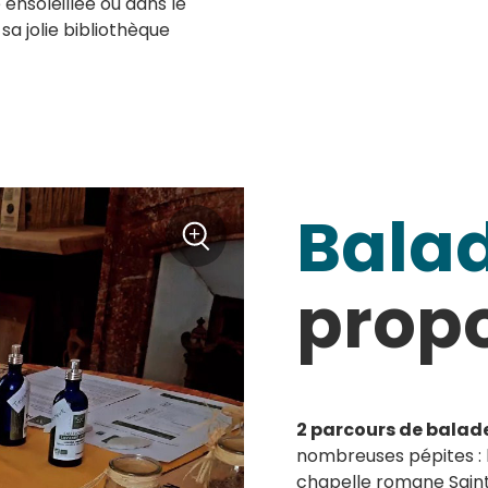
 ensoleillée ou dans le
sa jolie bibliothèque
Balad
+
Zoom
prop
2 parcours de balade
nombreuses pépites : 
chapelle romane Saint