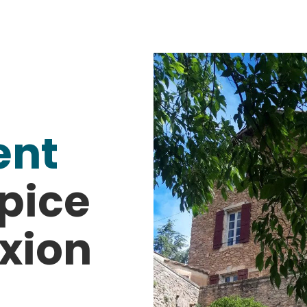
ent
pice
xion