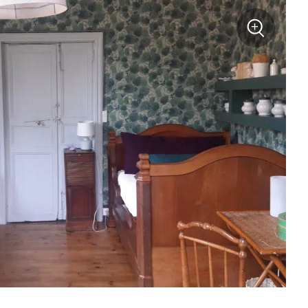
+
Zoom