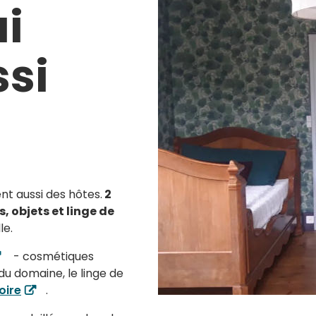
i
ssi
ent aussi des hôtes.
2
, objets et linge de
le.
- cosmétiques
u domaine, le linge de
oire
.