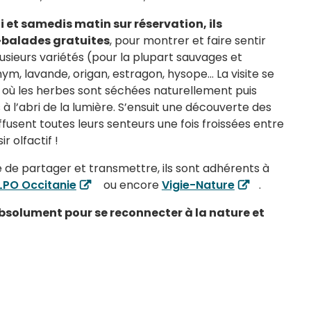
i et samedis matin sur réservation, ils
-balades gratuites
, pour montrer et faire sentir
lusieurs variétés (pour la plupart sauvages et
hym, lavande, origan, estragon, hysope… La visite se
e où les herbes sont séchées naturellement puis
 à l’abri de la lumière. S’ensuit une découverte des
ffusent toutes leurs senteurs une fois froissées entre
ir olfactif !
e de partager et transmettre, ils sont adhérents à
LPO Occitanie
ou encore
Vigie-Nature
.
absolument pour se reconnecter à la nature et