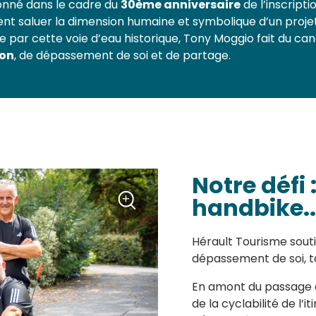
onné dans le cadre du
30ème anniversaire
de l’inscripti
nt saluer la dimension humaine et symbolique d’un projet 
e par cette voie d’eau historique, Tony Moggio fait du canal 
ion
, de dépassement de soi et de partage.
Notre défi 
+
handbike..
Zoom
Hérault Tourisme sout
dépassement de soi, t
En amont du passage de
de la cyclabilité de l’