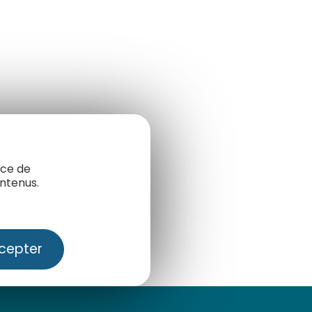
nce de
ntenus.
cepter