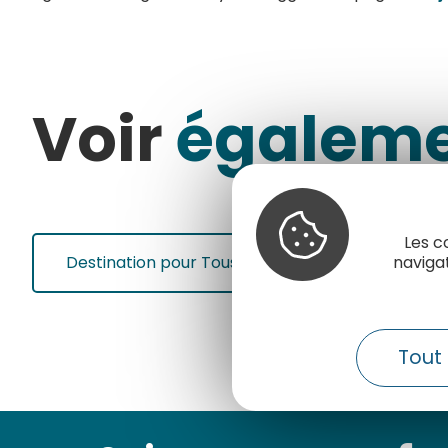
Voir
égalem
Les c
Destination pour Tous
Le label Touris
naviga
Tout 