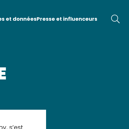
es et données
Presse et influenceurs
E
y, s’est