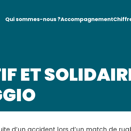
Qui sommes-nous ?
Accompagnement
Chiffr
IF ET SOLIDAIR
GGIO
uite d’un accident lors d’un match de rugb