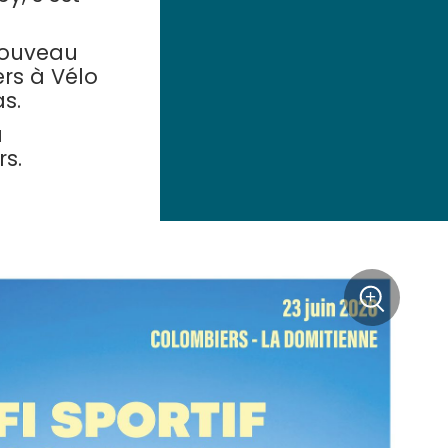
 nouveau
ers à Vélo
s.
à
rs.
+
Zoom