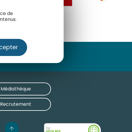
nce de
ntenus.
cepter
Médiathèque
Recrutement