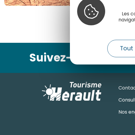
Les c
naviga
Tout 
Suivez-nous
Conta
Consult
Nos en