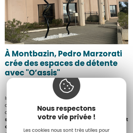
À Montbazin, Pedro Marzorati
crée des espaces de détente
avec "O’assis"
Inspiré par les arcades du château de Montbazin,
celles de la chapelle Saint-Pierre et par les feuilles
Nous respectons
des oliviers du jardin, l’artiste a imaginé
trois
votre vie privée !
structures hybrides, à la fois mobiliers urbains et
œuvres d’art
. Ces installations favorisent la
Les cookies nous sont très utiles pour