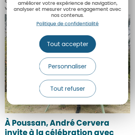
contemplation, le repos et les échanges, invitant les
améliorer votre expérience de navigation,
visiteurs à s’approprier l’espace.
analyser et mesurer votre engagement avec
nos contenus.
Politique de confidentialité
+
Zoom
Tout accepter
Personnaliser
Tout refuser
À Poussan, André Cervera
invite à la célébration avec