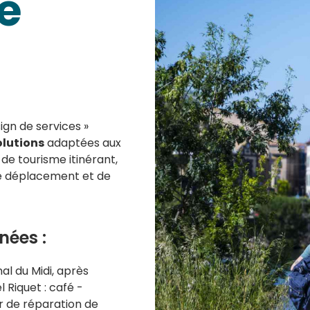
e
sign de services »
olutions
adaptées aux
t de tourisme itinérant,
déplacement et de
nées :
al du Midi, après
l Riquet : café -
er de réparation de