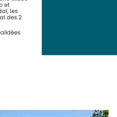
o et
al, les
al des 2
validées