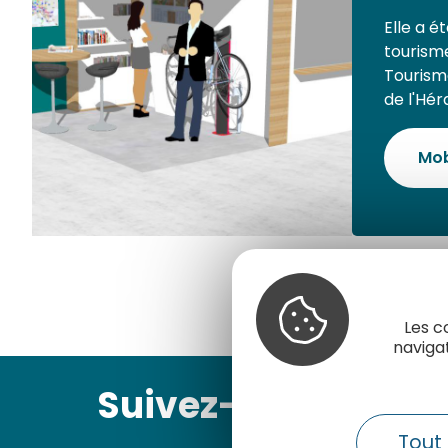
Elle a é
tourisme
Tourism
de l'Héra
Mob
Les c
naviga
Suivez-nous
Tout 