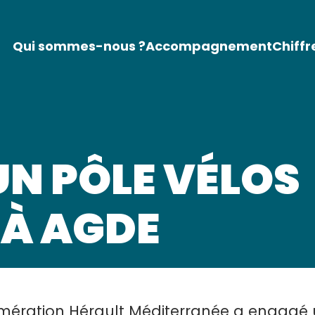
Qui sommes-nous ?
Accompagnement
Chiffr
UN PÔLE VÉLOS
 À AGDE
ération Hérault Méditerranée a engagé 