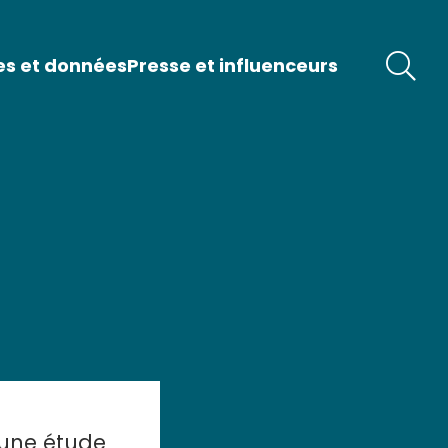
es et données
Presse et influenceurs
une étude