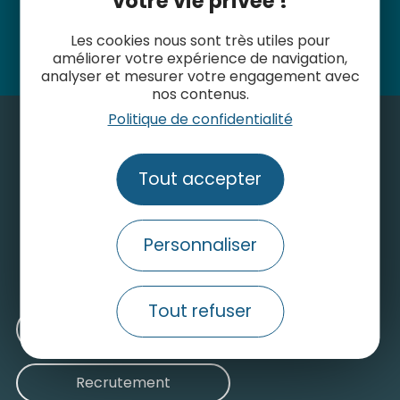
votre vie privée !
Suivez-nous
Les cookies nous sont très utiles pour
améliorer votre expérience de navigation,
analyser et mesurer votre engagement avec
nos contenus.
Politique de confidentialité
Tout accepter
Contactez-nous
Consulter le site grand public
Personnaliser
Nos engagements pour un tourisme durable
Tout refuser
Médiathèque
Recrutement