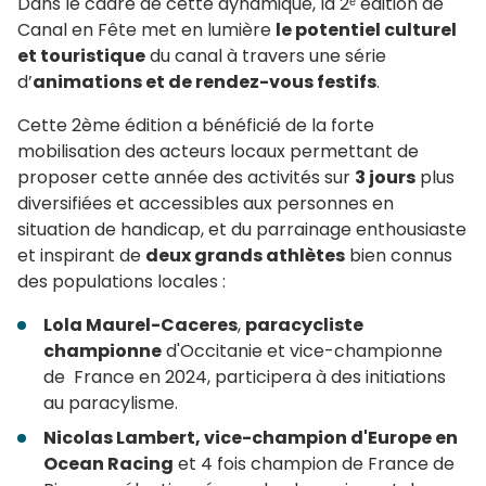
Dans le cadre de cette dynamique, la 2ᵉ édition de
Canal en Fête met en lumière
le potentiel culturel
et touristique
du canal à travers une série
d’
animations et de rendez-vous festifs
.
Cette 2ème édition a bénéficié de la forte
mobilisation des acteurs locaux permettant de
proposer cette année des activités sur
3 jours
plus
diversifiées et accessibles aux personnes en
situation de handicap, et du parrainage enthousiaste
et inspirant de
deux grands athlètes
bien connus
des populations locales :
Lola Maurel-Caceres
,
paracycliste
championne
d'Occitanie et vice-championne
de France en 2024, participera à des initiations
au paracylisme.
Nicolas Lambert, vice-champion d'Europe en
Ocean Racing
et 4 fois champion de France de