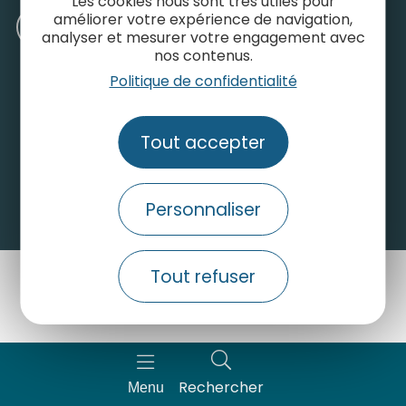
Les cookies nous sont très utiles pour
améliorer votre expérience de navigation,
Recrutement
analyser et mesurer votre engagement avec
nos contenus.
Politique de confidentialité
INFORMATIONS LÉGALES
PLAN DU SITE
Tout accepter
Personnaliser
Tout refuser
Rechercher
Menu